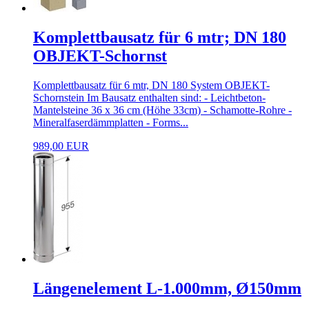
Komplettbausatz für 6 mtr; DN 180
OBJEKT-Schornst
Komplettbausatz für 6 mtr, DN 180 System OBJEKT-
Schornstein Im Bausatz enthalten sind: - Leichtbeton-
Mantelsteine 36 x 36 cm (Höhe 33cm) - Schamotte-Rohre -
Mineralfaserdämmplatten - Forms...
989,00 EUR
Längenelement L-1.000mm, Ø150mm