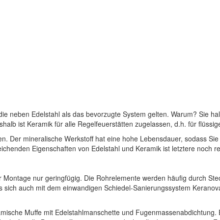
 die neben Edelstahl als das bevorzugte System gelten. Warum? Sie ha
b ist Keramik für alle Regelfeuerstätten zugelassen, d.h. für flüssig
 Der mineralische Werkstoff hat eine hohe Lebensdauer, sodass Sie f
chenden Eigenschaften von Edelstahl und Keramik ist letztere noch recht
er Montage nur geringfügig. Die Rohrelemente werden häufig durch S
 es sich auch mit dem einwandigen Schiedel-Sanierungssystem Kerano
ramische Muffe mit Edelstahlmanschette und Fugenmassenabdichtung. E