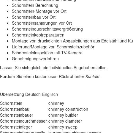
Schornstein Berechnung
Schornstein-Montage vor Ort
Schornsteinbau vor Ort
Schornsteinsanierungen vor Ort
Schornsteinquerschnittsvergrößerung
Schornsteinkopfreparaturen
Montage von druckdichten Abgasleitungen aus Edelstahl und Ku
Lieferung/Montage von Schornsteinzubehör
Schornsteininspektion mit TV-Kamera
Genehmigungsverfahren
Lassen Sie sich gleich ein individuelles Angebot erstellen.
Fordern Sie einen kostenlosen Rückruf unter
Kontakt
.
Übersetzung Deutsch-Englisch
Schornstein
chimney
Schornsteinbau
chimney construction
Schornsteinbauer
chimney builder
Schornsteindurchmesser
chimney diameter
Schornsteinfeger
chimney sweep
Schornsteinfegergeselle
journeyman chimney sweep