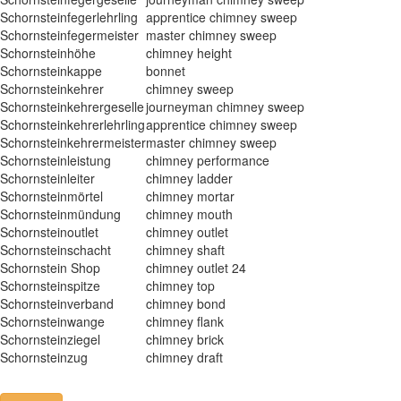
Schornsteinfegerlehrling
apprentice chimney sweep
Schornsteinfegermeister
master chimney sweep
Schornsteinhöhe
chimney height
Schornsteinkappe
bonnet
Schornsteinkehrer
chimney sweep
Schornsteinkehrergeselle
journeyman chimney sweep
Schornsteinkehrerlehrling
apprentice chimney sweep
Schornsteinkehrermeister
master chimney sweep
Schornsteinleistung
chimney performance
Schornsteinleiter
chimney ladder
Schornsteinmörtel
chimney mortar
Schornsteinmündung
chimney mouth
Schornsteinoutlet
chimney outlet
Schornsteinschacht
chimney shaft
Schornstein Shop
chimney outlet 24
Schornsteinspitze
chimney top
Schornsteinverband
chimney bond
Schornsteinwange
chimney flank
Schornsteinziegel
chimney brick
Schornsteinzug
chimney draft