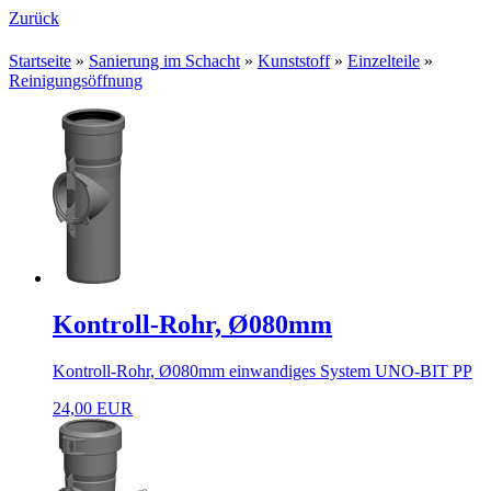
Zurück
Startseite
»
Sanierung im Schacht
»
Kunststoff
»
Einzelteile
»
Reinigungsöffnung
Kontroll-Rohr, Ø080mm
Kontroll-Rohr, Ø080mm einwandiges System UNO-BIT PP
24,00 EUR