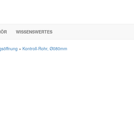
HÖR
WISSENSWERTES
gsöffnung
»
Kontroll-Rohr, Ø080mm