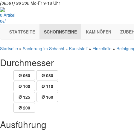
(06561) 96 300
Mo-Fr 9-18 Uhr
0 Artikel
0€*
STARTSEITE
SCHORNSTEINE
KAMINÖFEN
ZUBE
Startseite
»
Sanierung im Schacht
»
Kunststoff
»
Einzelteile
»
Reinigun
Durchmesser
Ø 060
Ø 080
Ø 100
Ø 110
Ø 125
Ø 160
Ø 200
Ausführung