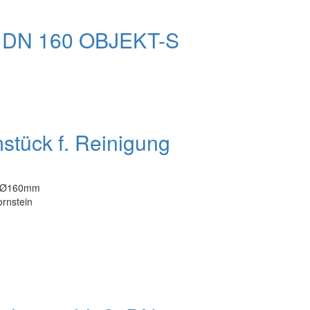
uf DN 160 OBJEKT-S
stück f. Reinigung
g, Ø160mm
ornstein