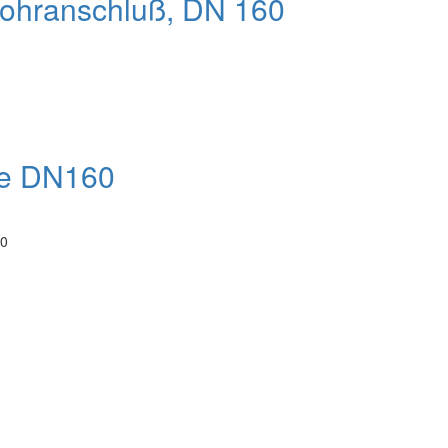
rohranschluß, DN 160
te DN160
60