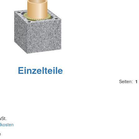
Einzelteile
Seiten:
1
wSt.
dkosten
e