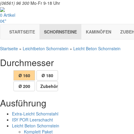
(06561) 96 300
Mo-Fr 9-18 Uhr
0 Artikel
0€*
STARTSEITE
SCHORNSTEINE
KAMINÖFEN
ZUBE
Startseite
»
Leichtbeton Schornstein
»
Leicht Beton Schornstein
Durchmesser
Ø 160
Ø 180
Ø 200
Zubehör
Ausführung
Extra-Leicht Schornstahl
ISY POR Leerschacht
Leicht Beton Schornstein
Komplett Paket