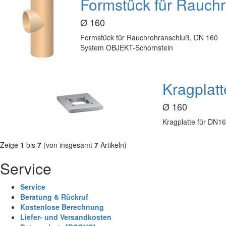
Formstück für Rauch
Ø 160
Formstück für Rauchrohranschluß, DN 160
System OBJEKT-Schornstein
Kragplat
Ø 160
Kragplatte für DN1
Zeige
1
bis
7
(von insgesamt
7
Artikeln)
Service
Service
Beratung & Rückruf
Kostenlose Berechnung
Liefer- und Versandkosten