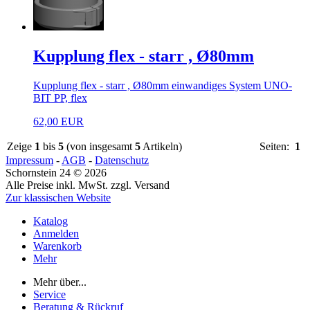
Kupplung flex - starr , Ø80mm
Kupplung flex - starr , Ø80mm einwandiges System UNO-
BIT PP, flex
62,00 EUR
Zeige
1
bis
5
(von insgesamt
5
Artikeln)
Seiten:
1
Impressum
-
AGB
-
Datenschutz
Schornstein 24 © 2026
Alle Preise inkl. MwSt. zzgl. Versand
Zur klassischen Website
Katalog
Anmelden
Warenkorb
Mehr
Mehr über...
Service
Beratung & Rückruf