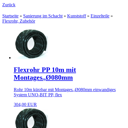
Zurück
Startseite
»
Sanierung im Schacht
»
Kunststoff
»
Einzelteile
»
Flexrohr, Zubehör
Flexrohr PP 10m mit
Montages.,Ø080mm
Rohr 10m kürzbar mit Montages.,Ø080mm einwandiges
System UNO-BIT PP, flex
304,00 EUR