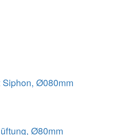
it Siphon, Ø080mm
rlüftung, Ø80mm