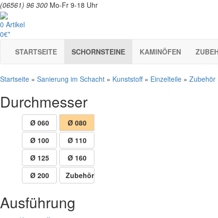
(06561) 96 300
Mo-Fr 9-18 Uhr
0 Artikel
0€*
STARTSEITE
SCHORNSTEINE
KAMINÖFEN
ZUBE
Startseite
»
Sanierung im Schacht
»
Kunststoff
»
Einzelteile
»
Zubehör
Durchmesser
Ø 060
Ø 080
Ø 100
Ø 110
Ø 125
Ø 160
Ø 200
Zubehör
Ausführung