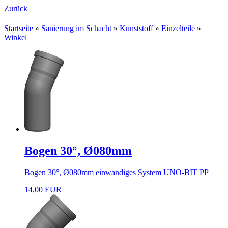
Zurück
Startseite
»
Sanierung im Schacht
»
Kunststoff
»
Einzelteile
»
Winkel
Bogen 30°, Ø080mm
Bogen 30°, Ø080mm einwandiges System UNO-BIT PP
14,00 EUR