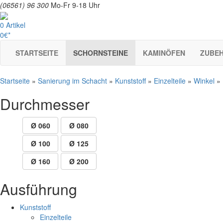
(06561) 96 300
Mo-Fr 9-18 Uhr
0 Artikel
0€*
STARTSEITE
SCHORNSTEINE
KAMINÖFEN
ZUBE
Startseite
»
Sanierung im Schacht
»
Kunststoff
»
Einzelteile
»
Winkel
»
Durchmesser
Ø 060
Ø 080
Ø 100
Ø 125
Ø 160
Ø 200
Ausführung
Kunststoff
Einzelteile