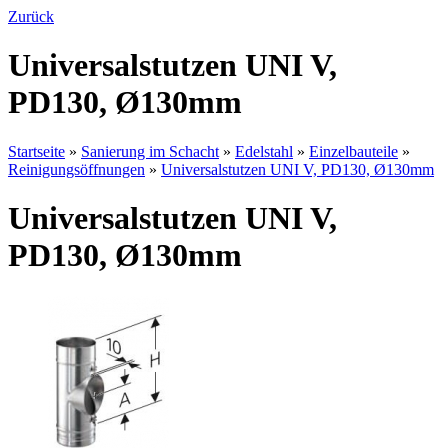
Zurück
Universalstutzen UNI V,
PD130, Ø130mm
Startseite
»
Sanierung im Schacht
»
Edelstahl
»
Einzelbauteile
»
Reinigungsöffnungen
»
Universalstutzen UNI V, PD130, Ø130mm
Universalstutzen UNI V,
PD130, Ø130mm