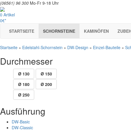
(06561) 96 300
Mo-Fr 9-18 Uhr
0 Artikel
0€*
STARTSEITE
SCHORNSTEINE
KAMINÖFEN
ZUBE
Startseite
»
Edelstahl-Schornstein
»
DW-Design
»
Einzel-Bauteile
»
Sch
Durchmesser
Ø 130
Ø 150
Ø 180
Ø 200
Ø 250
Ausführung
DW-Basic
DW-Classic