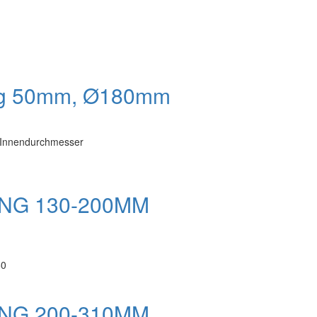
ng 50mm, Ø180mm
Innendurchmesser
G 130-200MM
50
G 200-310MM