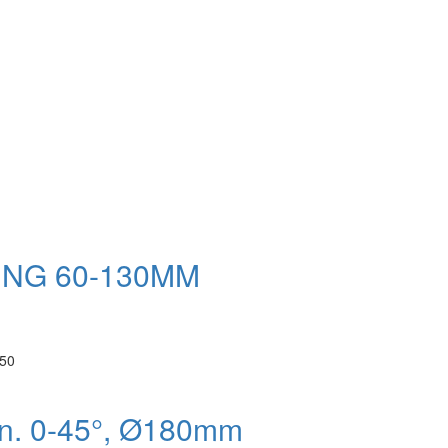
NG 60-130MM
G50
hn. 0-45°, Ø180mm