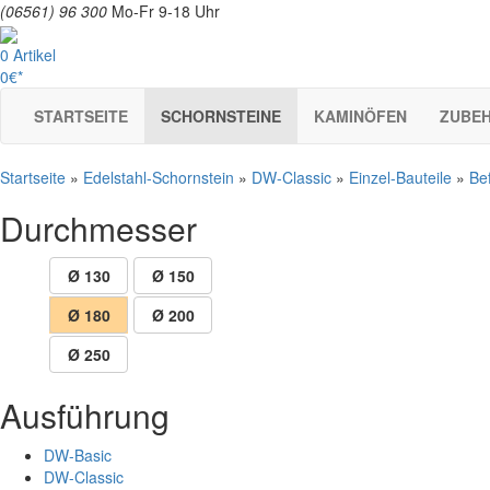
(06561) 96 300
Mo-Fr 9-18 Uhr
0 Artikel
0€*
STARTSEITE
SCHORNSTEINE
KAMINÖFEN
ZUBE
Startseite
»
Edelstahl-Schornstein
»
DW-Classic
»
Einzel-Bauteile
»
Be
Durchmesser
Ø 130
Ø 150
Ø 180
Ø 200
Ø 250
Ausführung
DW-Basic
DW-Classic