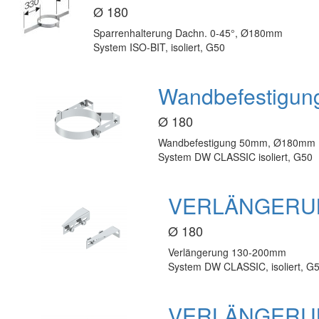
Ø 180
Sparrenhalterung Dachn. 0-45°, Ø180mm
System ISO-BIT, isoliert, G50
Wandbefestigu
Ø 180
Wandbefestigung 50mm, Ø180mm 
System DW CLASSIC isoliert, G50
VERLÄNGERUN
Ø 180
Verlängerung 130-200mm
System DW CLASSIC, isoliert, G
VERLÄNGERUN