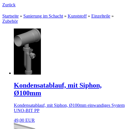
Zurück
Startseite
»
Sanierung im Schacht
»
Kunststoff
»
Einzelteile
»
Zubehör
Kondensatablauf, mit Siphon,
Ø100mm
Kondensatablauf, mit Siphon, Ø100mm einwandiges System
UNO-BIT PP
49,00 EUR