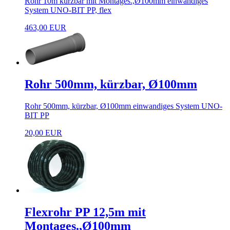
Rohr 10m kürzbar mit Montages.,Ø100mm einwandiges
System UNO-BIT PP, flex
463,00 EUR
Rohr 500mm, kürzbar, Ø100mm
Rohr 500mm, kürzbar, Ø100mm einwandiges System UNO-
BIT PP
20,00 EUR
Flexrohr PP 12,5m mit
Montages.,Ø100mm