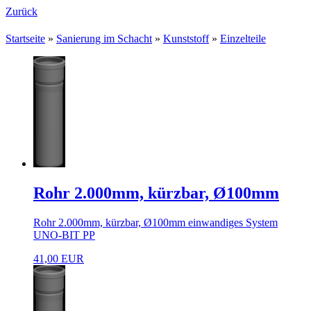
Zurück
Startseite
»
Sanierung im Schacht
»
Kunststoff
»
Einzelteile
Rohr 2.000mm, kürzbar, Ø100mm
Rohr 2.000mm, kürzbar, Ø100mm einwandiges System
UNO-BIT PP
41,00 EUR