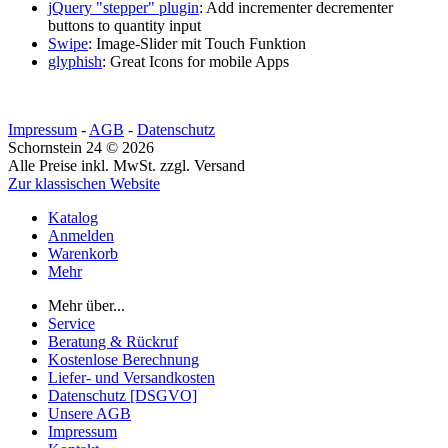
jQuery "stepper" plugin
: Add incrementer decrementer
buttons to quantity input
Swipe
: Image-Slider mit Touch Funktion
glyphish
: Great Icons for mobile Apps
Impressum
-
AGB
-
Datenschutz
Schornstein 24 © 2026
Alle Preise inkl. MwSt. zzgl. Versand
Zur klassischen Website
Katalog
Anmelden
Warenkorb
Mehr
Mehr über...
Service
Beratung & Rückruf
Kostenlose Berechnung
Liefer- und Versandkosten
Datenschutz [DSGVO]
Unsere AGB
Impressum